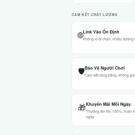
CAM KẾT CHẤT LƯỢNG
Link Vào Ổn Định
🌐
Không lo bị chặn, nhiều đường 
Bảo Vệ Người Chơi
🛡
Cam kết công bằng, không gian
Khuyến Mãi Mỗi Ngày
🎁
Thưởng tân thủ 100%, hoàn tr
ngày.