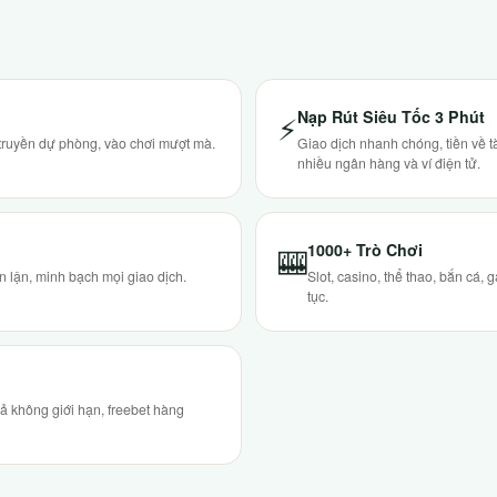
Nạp Rút Siêu Tốc 3 Phút
⚡
truyền dự phòng, vào chơi mượt mà.
Giao dịch nhanh chóng, tiền về tà
nhiều ngân hàng và ví điện tử.
1000+ Trò Chơi
🎰
 lận, minh bạch mọi giao dịch.
Slot, casino, thể thao, bắn cá,
tục.
ả không giới hạn, freebet hàng