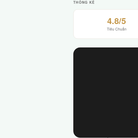
THỐNG KÊ
4.8/5
Tiêu Chuẩn