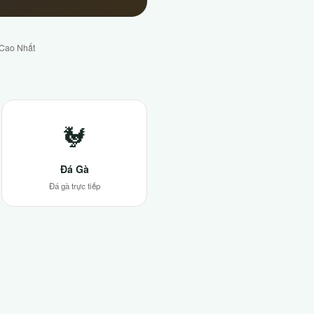
Cao Nhất
🐓
Đá Gà
Đá gà trực tiếp