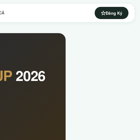
Đăng Ký
CÁ
UP
2026