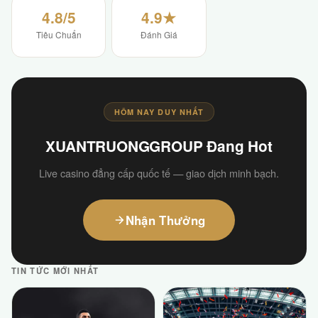
4.8/5
4.9★
Tiêu Chuẩn
Đánh Giá
HÔM NAY DUY NHẤT
XUANTRUONGGROUP Đang Hot
Live casino đẳng cấp quốc tế — giao dịch minh bạch.
Nhận Thưởng
TIN TỨC MỚI NHẤT