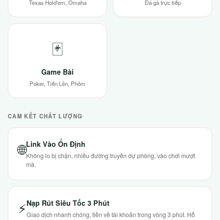
Texas Hold'em, Omaha
Đá gà trực tiếp
🃏
Game Bài
Poker, Tiến Lên, Phỏm
CAM KẾT CHẤT LƯỢNG
Link Vào Ổn Định
🌐
Không lo bị chặn, nhiều đường truyền dự phòng, vào chơi mượt
mà.
Nạp Rút Siêu Tốc 3 Phút
⚡
Giao dịch nhanh chóng, tiền về tài khoản trong vòng 3 phút. Hỗ