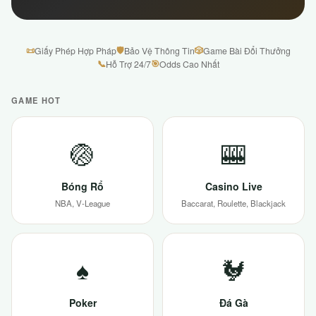
📜
🛡
🎲
Giấy Phép Hợp Pháp
Bảo Vệ Thông Tin
Game Bài Đổi Thưởng
📞
🎯
Hỗ Trợ 24/7
Odds Cao Nhất
GAME HOT
🏐
🎰
Bóng Rổ
Casino Live
NBA, V-League
Baccarat, Roulette, Blackjack
♠
🐓
Poker
Đá Gà