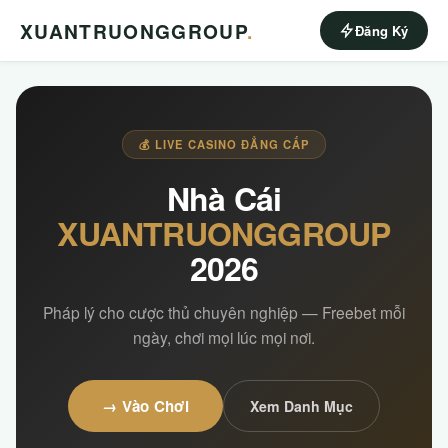
XUANTRUONGGROUP
.
Đăng Ký
💰 LIVE CASINO ĐẲNG CẤP
Nhà Cái
XUANTRUONGGROUP
2026
Pháp lý cho cược thủ chuyên nghiệp — Freebet mỗi
ngày, chơi mọi lúc mọi nơi.
→ Vào Chơi
Xem Danh Mục