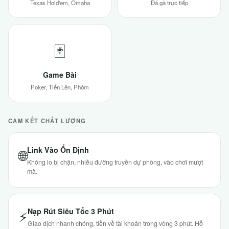
Texas Hold'em, Omaha
Đá gà trực tiếp
🃏
Game Bài
Poker, Tiến Lên, Phỏm
CAM KẾT CHẤT LƯỢNG
Link Vào Ổn Định
🌐
Không lo bị chặn, nhiều đường truyền dự phòng, vào chơi mượt
mà.
Nạp Rút Siêu Tốc 3 Phút
⚡
Giao dịch nhanh chóng, tiền về tài khoản trong vòng 3 phút. Hỗ