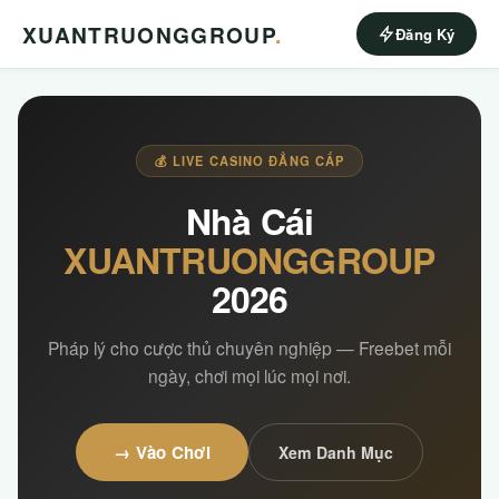
XUANTRUONGGROUP
.
Đăng Ký
💰 LIVE CASINO ĐẲNG CẤP
Nhà Cái
XUANTRUONGGROUP
2026
Pháp lý cho cược thủ chuyên nghiệp — Freebet mỗi
ngày, chơi mọi lúc mọi nơi.
→ Vào Chơi
Xem Danh Mục