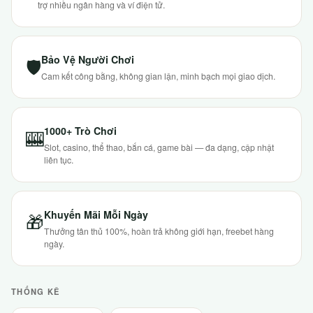
trợ nhiều ngân hàng và ví điện tử.
Bảo Vệ Người Chơi
🛡
Cam kết công bằng, không gian lận, minh bạch mọi giao dịch.
1000+ Trò Chơi
🎰
Slot, casino, thể thao, bắn cá, game bài — đa dạng, cập nhật
liên tục.
Khuyến Mãi Mỗi Ngày
🎁
Thưởng tân thủ 100%, hoàn trả không giới hạn, freebet hàng
ngày.
THỐNG KÊ