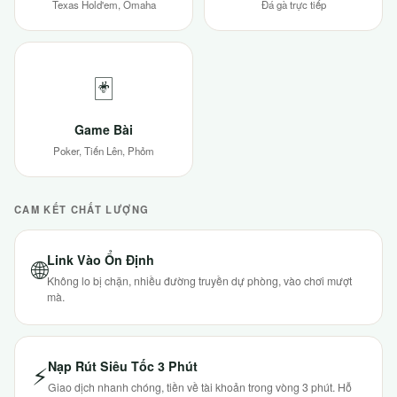
Texas Hold'em, Omaha
Đá gà trực tiếp
🃏
Game Bài
Poker, Tiến Lên, Phỏm
CAM KẾT CHẤT LƯỢNG
Link Vào Ổn Định
🌐
Không lo bị chặn, nhiều đường truyền dự phòng, vào chơi mượt
mà.
Nạp Rút Siêu Tốc 3 Phút
⚡
Giao dịch nhanh chóng, tiền về tài khoản trong vòng 3 phút. Hỗ