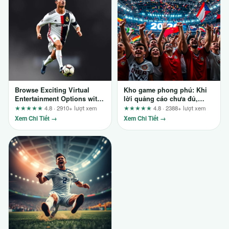
Browse Exciting Virtual
Kho game phong phú: Khi
Entertainment Options with
lời quảng cáo chưa đủ,
cm88.dad — A Risk-Focused
người chơi cần kiểm chứng
★★★★★
4.8 · 2910+ lượt xem
★★★★★
4.8 · 2388+ lượt xem
Review
điều gì?
Xem Chi Tiết →
Xem Chi Tiết →