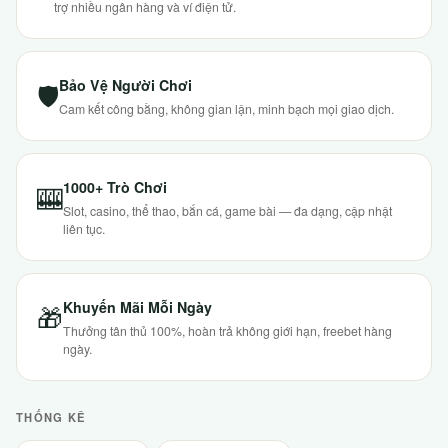
trợ nhiều ngân hàng và ví điện tử.
Bảo Vệ Người Chơi
🛡
Cam kết công bằng, không gian lận, minh bạch mọi giao dịch.
1000+ Trò Chơi
🎰
Slot, casino, thể thao, bắn cá, game bài — đa dạng, cập nhật
liên tục.
Khuyến Mãi Mỗi Ngày
🎁
Thưởng tân thủ 100%, hoàn trả không giới hạn, freebet hàng
ngày.
THỐNG KÊ