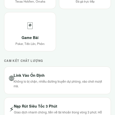
Texas Hold'em, Omaha
Đá gà trực tiếp
🃏
Game Bài
Poker, Tiến Lên, Phỏm
CAM KẾT CHẤT LƯỢNG
Link Vào Ổn Định
🌐
Không lo bị chặn, nhiều đường truyền dự phòng, vào chơi mượt
mà.
Nạp Rút Siêu Tốc 3 Phút
⚡
Giao dịch nhanh chóng, tiền về tài khoản trong vòng 3 phút. Hỗ