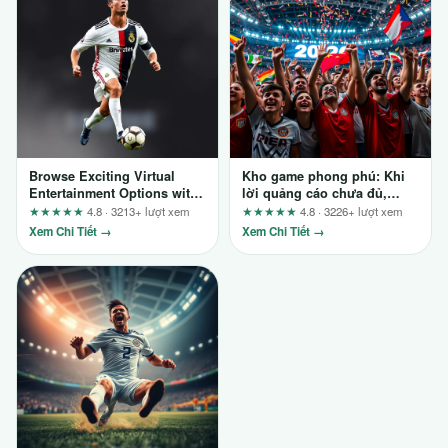
Browse Exciting Virtual
Kho game phong phú: Khi
Entertainment Options with
lời quảng cáo chưa đủ,
cm88.dad — A Risk-Focused
người chơi cần kiểm chứng
★★★★★
4.8 · 3213+ lượt xem
★★★★★
4.8 · 3226+ lượt xem
Review
điều gì?
Xem Chi Tiết →
Xem Chi Tiết →