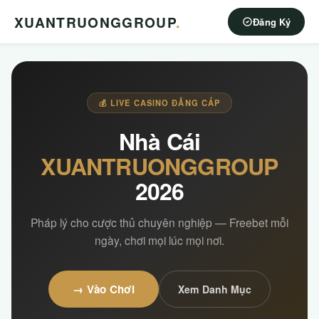
XUANTRUONGGROUP
.
Đăng Ký
💰 LIVE CASINO ĐẲNG CẤP
Nhà Cái
XUANTRUONGGROUP
2026
Pháp lý cho cược thủ chuyên nghiệp — Freebet mỗi
ngày, chơi mọi lúc mọi nơi.
→ Vào Chơi
Xem Danh Mục